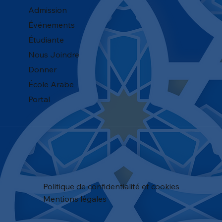
Admission
Événements
Étudiante
Nous Joindre
Donner
​École Arabe
Portal
Politique de confidentialité et cookies
Mentions légales