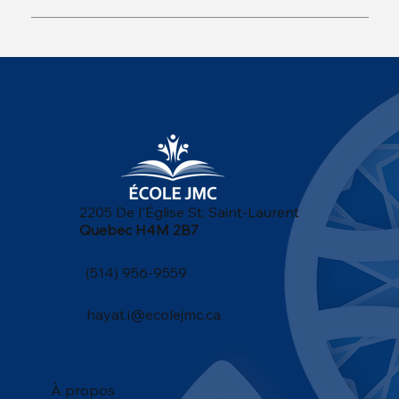
2205 De l'Église St, Saint-Laurent
Quebec H4M 2B7
(514) 956-9559
hayat.i@ecolejmc.ca
À propos