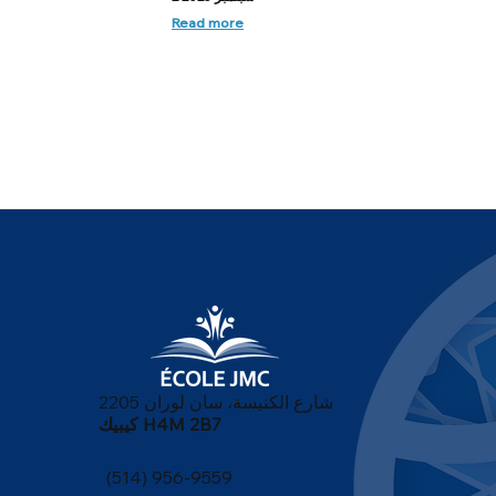
Read more
2205 شارع الكنيسة، سان لوران
كيبيك H4M 2B7
(514) 956-9559