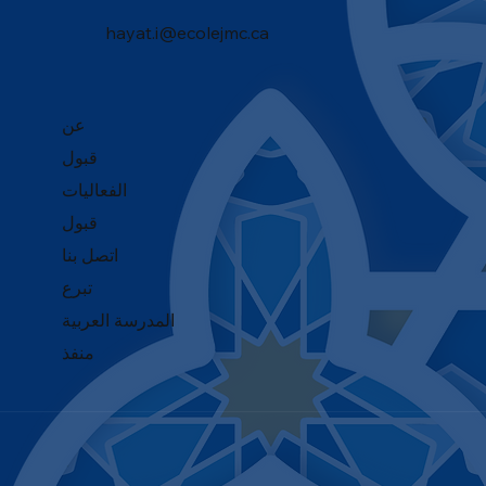
hayat.i@ecolejmc.ca
عن
قبول
الفعاليات
قبول
اتصل بنا
تبرع
المدرسة العربية
منفذ